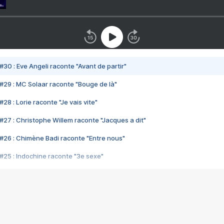
#30 : Eve Angeli raconte "Avant de partir"
#29 : MC Solaar raconte "Bouge de là"
28 : Lorie raconte "Je vais vite"
#27 : Christophe Willem raconte "Jacques a dit"
#26 : Chimène Badi raconte "Entre nous"
#25 : Indochine raconte "3e sexe"
#24 : Zaho raconte "C'est chelou"
#23 : Patrick Bruel raconte "Au café des délices"
#22 : Kyo raconte "Le chemin"