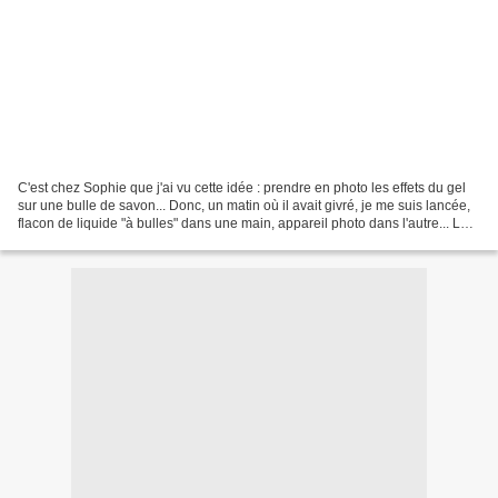
C'est chez Sophie que j'ai vu cette idée : prendre en photo les effets du gel
sur une bulle de savon... Donc, un matin où il avait givré, je me suis lancée,
flacon de liquide "à bulles" dans une main, appareil photo dans l'autre... Les
plus jolis résultats...