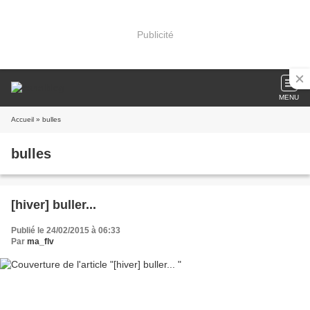
Publicité
MENU
Accueil
» bulles
bulles
[hiver] buller...
Publié le 24/02/2015 à 06:33
Par
ma_flv