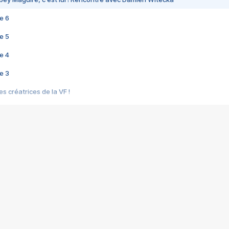
e 6
e 5
e 4
e 3
s créatrices de la VF !
e 2
e 1
e Mektoub My Love arrive enfin ! Rencontre avec Shaïn Boumedine et Sal
i : après Toni en famille
elle réalise le bouleversant Dites lui que je l'aime
ais ! Rencontre autour de Vie privée de Rebecca Zlotowski
 de Marguerite, Grave... Rencontre avec Ella Rumpf