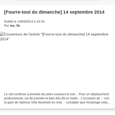
[Fourre-tout du dimanche] 14 septembre 2014
Publié le 14/09/2014 à 16:34
Par
ma_flv
Le ciel continue à prendre de jolies couleurs le soir.... Pour un déplacement
professionnel, j'ai dû prendre le train très tôt un matin... L'occasion de : - voir
la gare de Valence Ville illuminée en rose : - constater que l'éclairage urbain
souligne...