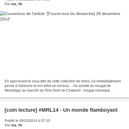
Par
ma_flv
En apercevant le sous-titre de cette collection de livres, j'ai immédiatement
pensé à Adrienne et son billet on est tous... J'ai acheté du nougat de
Montségur au marché du Père Noël de Chabeuil : nougat classique
amandes/pistaches, nougat royal amandes/pistaches/noisettes,...
[coin lecture] #MRL14 - Un monde flamboyant
Publié le 09/12/2014 à 07:15
Par
ma_flv