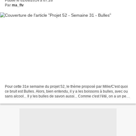
Publié le 02/08/2014 à 07:26
Par
ma_flv
Pour cette 31e semaine du projet 52, le thème proposé par Milie/C'est quoi
ce bruit est Bulles. Alors, bien entendu, il y a les boissons à bulles, avec ou
sans alcool... Il y les bulles de savon aussi... Comme c'est l'été, on a un peu
envie de buller......