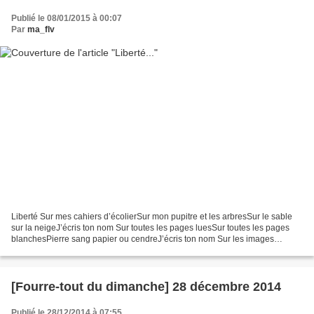
Publié le 08/01/2015 à 00:07
Par
ma_flv
Liberté Sur mes cahiers d’écolierSur mon pupitre et les arbresSur le sable
sur la neigeJ’écris ton nom Sur toutes les pages luesSur toutes les pages
blanchesPierre sang papier ou cendreJ’écris ton nom Sur les images
doréesSur les armes des guerriersSur...
[Fourre-tout du dimanche] 28 décembre 2014
Publié le 28/12/2014 à 07:55