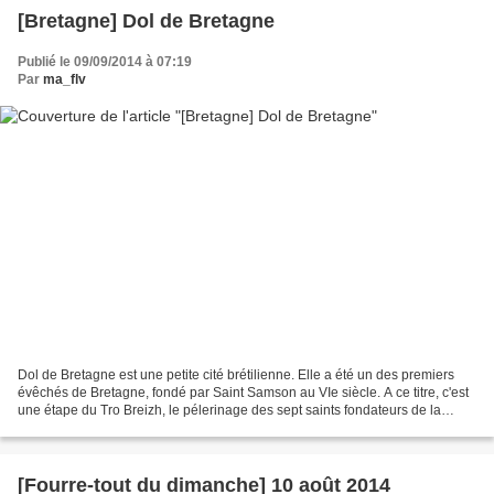
[Bretagne] Dol de Bretagne
Publié le 09/09/2014 à 07:19
Par
ma_flv
Dol de Bretagne est une petite cité brétilienne. Elle a été un des premiers
évêchés de Bretagne, fondé par Saint Samson au VIe siècle. A ce titre, c'est
une étape du Tro Breizh, le pélerinage des sept saints fondateurs de la
Bretagne. Cet évêché sera...
[Fourre-tout du dimanche] 10 août 2014