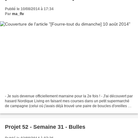
Publié le 10/08/2014 à 17:34
Par
ma_flv
- Je suis devenue officiellement marraine pour la 2e fois ! - J'ai découvert par
hasard Nordique Living en faisant mes courses dans un petit supermarché
de campagne (celui où j'avais déjà trouvé une paire de boucles d'oreilles en
décembre ! ). C'est une...
Projet 52 - Semaine 31 - Bulles