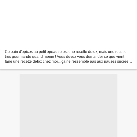
Ce pain d'épices au petit épeautre est une recette detox, mais une recette
très gourmande quand même ! Vous devez vous demander ce que vient
faire une recette detox chez moi... ça ne ressemble pas aux pauses sucrées
habituelles ! Et pourtant... ce pain...