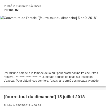
Publié le 05/08/2018 à 06:20
Par
ma_flv
J'ai fait une balade à la tombée de la nuit pour profiter d'une fraîcheur très
relative... ********************* Quelques gouttes de pluie sur les pieds
d'avocat. Pour obtenir ces derniers, j'avais fait germé des noyaux avant de
les mettre en terre....
[fourre-tout du dimanche] 15 juillet 2018
Publié le 15/07/2018 à 06:58