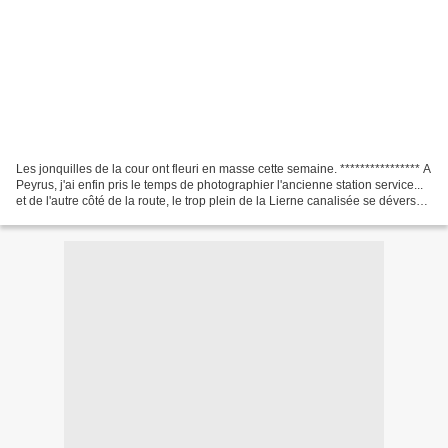
Les jonquilles de la cour ont fleuri en masse cette semaine. **************** A
Peyrus, j'ai enfin pris le temps de photographier l'ancienne station service...
et de l'autre côté de la route, le trop plein de la Lierne canalisée se déversait
en cascade....