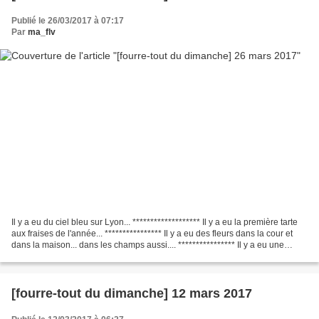
Publié le 26/03/2017 à 07:17
Par
ma_flv
Il y a eu du ciel bleu sur Lyon... ******************* Il y a eu la première tarte
aux fraises de l'année... **************** Il y a eu des fleurs dans la cour et
dans la maison... dans les champs aussi.... **************** Il y a eu une
météo variable...
[fourre-tout du dimanche] 12 mars 2017