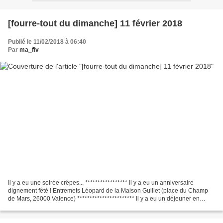
[fourre-tout du dimanche] 11 février 2018
Publié le 11/02/2018 à 06:40
Par
ma_flv
Il y a eu une soirée crêpes... ***************** Il y a eu un anniversaire
dignement fêté ! Entremets Léopard de la Maison Guillet (place du Champ
de Mars, 26000 Valence) *********************** Il y a eu un déjeuner en
bonne compagnie... dans un lieu...