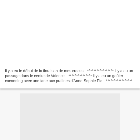
Il y a eu le début de la floraison de mes crocus... ***************** Il y a eu un
passage dans le centre de Valence... *************** Il y a eu un goûter
cocooning avec une tarte aux pralines d'Anne-Sophie Pic... *****************