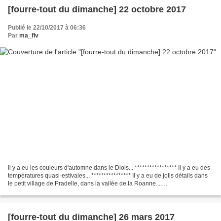
[fourre-tout du dimanche] 22 octobre 2017
Publié le 22/10/2017 à 06:36
Par
ma_flv
Il y a eu les couleurs d'automne dans le Diois... ***************** Il y a eu des
températures quasi-estivales... **************** Il y a eu de jolis détails dans
le petit village de Pradelle, dans la vallée de la Roanne....
*********************** Il...
[fourre-tout du dimanche] 26 mars 2017