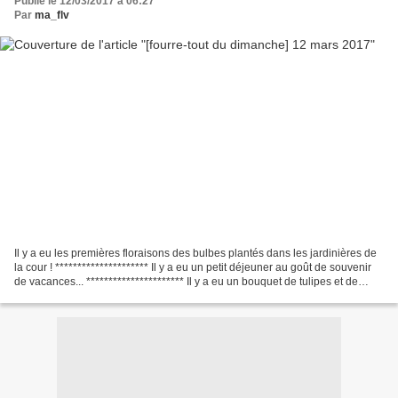
Publié le 12/03/2017 à 06:27
Par
ma_flv
Il y a eu les premières floraisons des bulbes plantés dans les jardinières de
la cour ! ********************* Il y a eu un petit déjeuner au goût de souvenir
de vacances... ********************** Il y a eu un bouquet de tulipes et de
jonquilles... ********************...