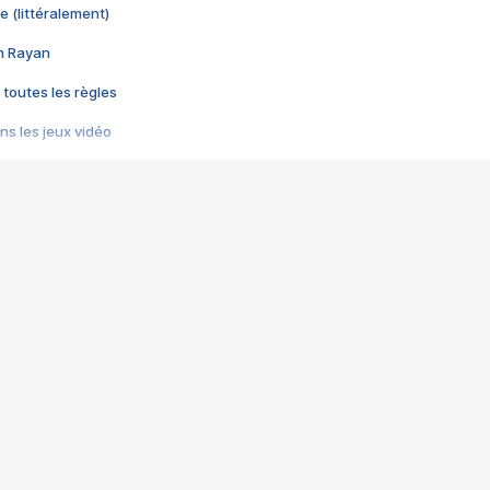
e (littéralement)
im Rayan
 toutes les règles
s les jeux vidéo
us choquant de Rockstar ? - Le scandale BULLY
e plus moche de Steam
du RÊVE tourne au CAUCHEMAR
pendant 8 heures
it… à tort
umiliés par un jeu vidéo
ire - Final Fantasy 8
ti un empire - Age of Empires
story DOFUS