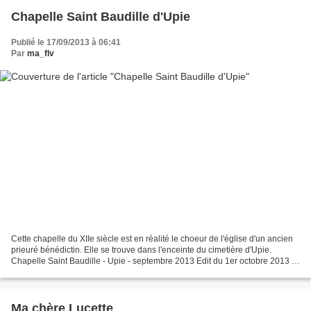
Chapelle Saint Baudille d'Upie
Publié le 17/09/2013 à 06:41
Par
ma_flv
Cette chapelle du XIIe siècle est en réalité le choeur de l'église d'un ancien
prieuré bénédictin. Elle se trouve dans l'enceinte du cimetière d'Upie.
Chapelle Saint Baudille - Upie - septembre 2013 Edit du 1er octobre 2013 :
le texte rédigé pour l'Ecritoire...
Ma chère Lucette