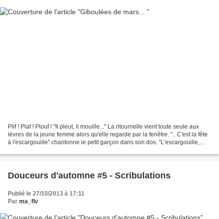
Plif ! Plaf ! Plouf ! "Il pleut, il mouille..." La ritournelle vient toute seule aux
lèvres de la jeune femme alors qu'elle regarde par la fenêtre. ".. C'est la fête
à l'escargouille" chantonne le petit garçon dans son dos. "L'escargouille,
mais voyons...
Douceurs d'automne #5 - Scribulations
Publié le 27/10/2013 à 17:11
Par
ma_flv