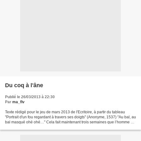
Du coq à l'âne
Publié le 26/03/2013 à 22:30
Par
ma_flv
Texte rédigé pour le jeu de mars 2013 de l'Ecritoire, à partir du tableau
"Portrait d'un fou regardant à travers ses doigts" (Anonyme, 1537) "Au bal, au
bal masqué ohé ohé…" Cela fait maintenant trois semaines que l’homme a
contacté le costumier en vue...