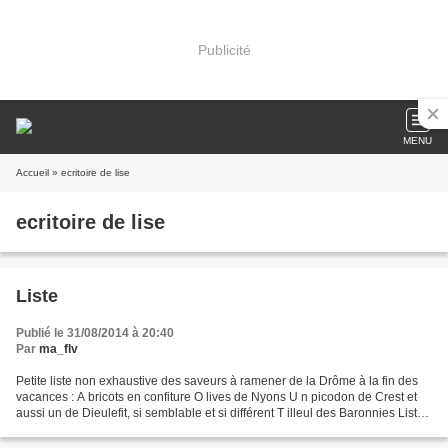
Publicité
MENU
Accueil
» ecritoire de lise
ecritoire de lise
Liste
Publié le 31/08/2014 à 20:40
Par
ma_flv
Petite liste non exhaustive des saveurs à ramener de la Drôme à la fin des
vacances : A bricots en confiture O lives de Nyons U n picodon de Crest et
aussi un de Dieulefit, si semblable et si différent T illeul des Baronnies Liste
établie pour l'Ecritoire...