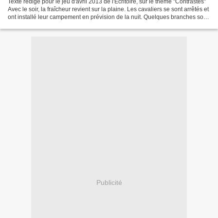
Texte rédigé pour le jeu d'avril 2013 de l'Ecritoire, sur le thème "Contrastes"
Avec le soir, la fraîcheur revient sur la plaine. Les cavaliers se sont arrêtés et
ont installé leur campement en prévision de la nuit. Quelques branches sont
entassés dans...
Publicité