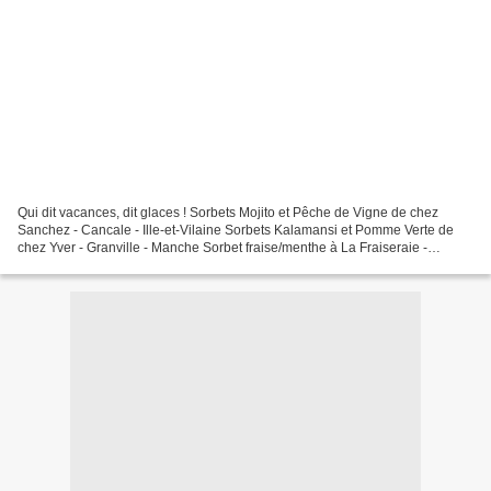
Qui dit vacances, dit glaces ! Sorbets Mojito et Pêche de Vigne de chez
Sanchez - Cancale - Ille-et-Vilaine Sorbets Kalamansi et Pomme Verte de
chez Yver - Granville - Manche Sorbet fraise/menthe à La Fraiseraie -
Noirmoutier - Vendée Sorbet Framboise/Passion...