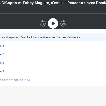
 DiCaprio et Tobey Maguire, c'est lui ! Rencontre avec Dam
bey Maguire, c'est lui ! Rencontre avec Damien Witecka
e 6
e 5
e 4
e 3
s créatrices de la VF !
e 2
e 1
e Mektoub My Love arrive enfin ! Rencontre avec Shaïn Boumedine et Sal