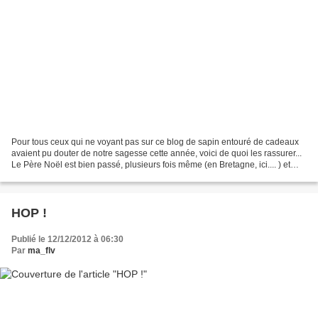
Pour tous ceux qui ne voyant pas sur ce blog de sapin entouré de cadeaux
avaient pu douter de notre sagesse cette année, voici de quoi les rassurer...
Le Père Noël est bien passé, plusieurs fois même (en Bretagne, ici.... ) et
nous avons tous été amplement...
HOP !
Publié le 12/12/2012 à 06:30
Par
ma_flv