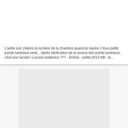
L'autre soir, j'éteins la lumière de la chambre quand je repère 2 tous petits
points lumineux verts... Après vérification de la source des points lumineux,
c'est une luciole ! Luciola lusitanica ??? - Drôme - juillet 2013 NB : la
deuxième photo est peu...