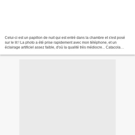
Celui-ci est un papillon de nuit qui est entré dans la chambre et s'est posé
sur le lit ! La photo a été prise rapidement avec mon téléphone, et un
éclairage artificiel assez faible, d'où la qualité très médiocre... Catacola
conjucta / Conjointe ??? -...