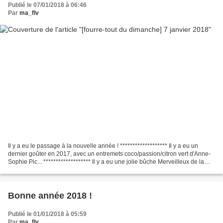
Publié le 07/01/2018 à 06:46
Par
ma_flv
Il y a eu le passage à la nouvelle année ! ******************* Il y a eu un
dernier goûter en 2017, avec un entremets coco/passion/citron vert d'Anne-
Sophie Pic... ******************* Il y a eu une jolie bûche Merveilleux de la
Maison Guillet pour passer...
Bonne année 2018 !
Publié le 01/01/2018 à 05:59
Par
ma_flv