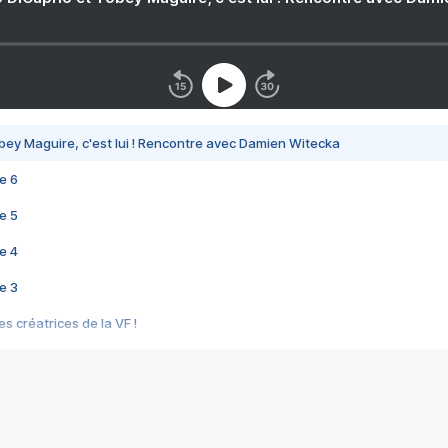
bey Maguire, c'est lui ! Rencontre avec Damien Witecka
e 6
e 5
e 4
e 3
s créatrices de la VF !
e 2
e 1
e Mektoub My Love arrive enfin ! Rencontre avec Shaïn Boumedine et Sal