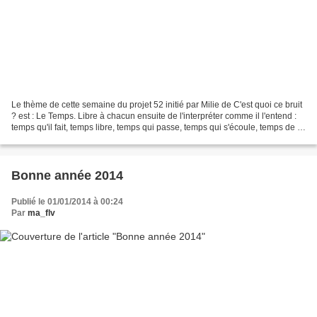
Le thème de cette semaine du projet 52 initié par Milie de C'est quoi ce bruit
? est : Le Temps. Libre à chacun ensuite de l'interpréter comme il l'entend :
temps qu'il fait, temps libre, temps qui passe, temps qui s'écoule, temps de la
conjugaison, temps...
Bonne année 2014
Publié le 01/01/2014 à 00:24
Par
ma_flv