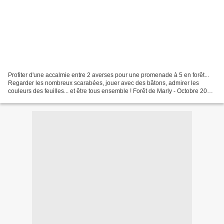
Profiter d'une accalmie entre 2 averses pour une promenade à 5 en forêt...
Regarder les nombreux scarabées, jouer avec des bâtons, admirer les
couleurs des feuilles... et être tous ensemble ! Forêt de Marly - Octobre 2009
Les autres HSE se retrouvent...