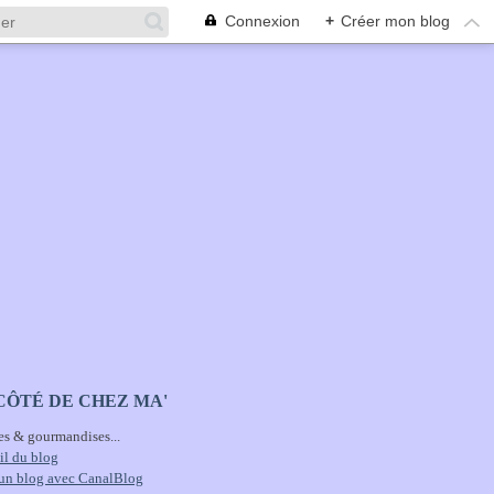
Connexion
+
Créer mon blog
CÔTÉ DE CHEZ MA'
es & gourmandises...
il du blog
 un blog avec CanalBlog