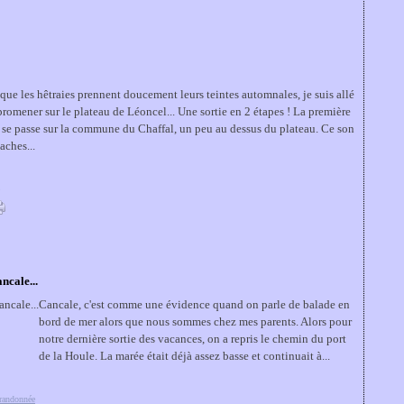
que les hêtraies prennent doucement leurs teintes automnales, je suis allé
romener sur le plateau de Léoncel... Une sortie en 2 étapes ! La première
e se passe sur la commune du Chaffal, un peu au dessus du plateau. Ce son
vaches...
ncale...
Cancale, c'est comme une évidence quand on parle de balade en
bord de mer alors que nous sommes chez mes parents. Alors pour
notre dernière sortie des vacances, on a repris le chemin du port
de la Houle. La marée était déjà assez basse et continuait à...
randonnée