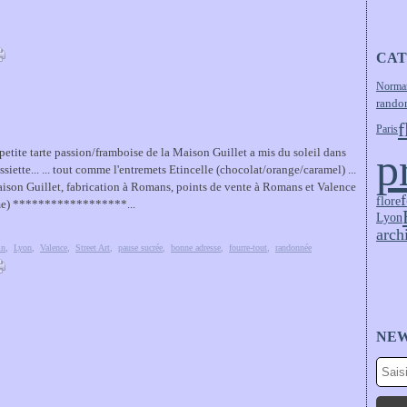
CAT
Norma
rando
f
Paris
p
petite tarte passion/framboise de la Maison Guillet a mis du soleil dans
siette... ... tout comme l'entremets Etincelle (chocolat/orange/caramel) ...
aison Guillet, fabrication à Romans, points de vente à Romans et Valence
flore
e) ******************...
Lyon
arch
in
,
Lyon
,
Valence
,
Street Art
,
pause sucrée
,
bonne adresse
,
fourre-tout
,
randonnée
NE