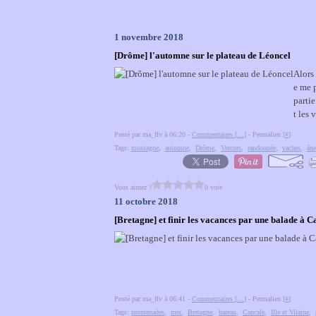
1 novembre 2018
[Drôme] l'automne sur le plateau de Léoncel
Alors 
e me p
parti
t les 
Posté par ma_flv à 06:20 -
Commentaires [
…
]
- Permalien [
#
]
Tags:
montagne
,
automne
,
Drôme
,
Vercors
,
randonnée
,
vaches
,
âne
Vous aimez ?
0 vote
11 octobre 2018
[Bretagne] et finir les vacances par une balade à Ca
Posté par ma_flv à 06:41 -
Commentaires [
…
]
- Permalien [
#
]
Tags:
promenades
,
mer
,
Bretagne
,
bateau
,
Cancale
,
Ille et Vilaine
,