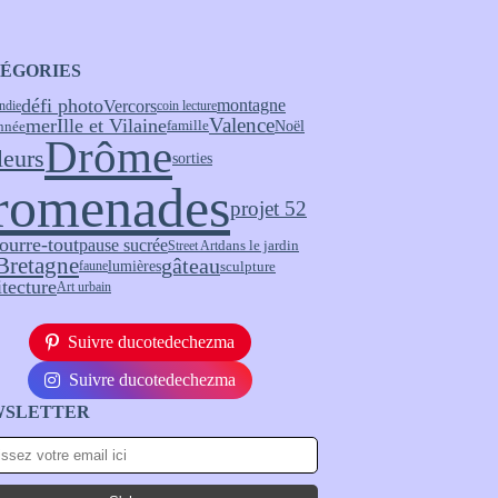
ÉGORIES
défi photo
montagne
Vercors
ndie
coin lecture
Valence
mer
Ille et Vilaine
Noël
nnée
famille
Drôme
leurs
sorties
romenades
projet 52
fourre-tout
pause sucrée
Street Art
dans le jardin
Bretagne
gâteau
lumières
sculpture
faune
itecture
Art urbain
Suivre ducotedechezma
Suivre ducotedechezma
WSLETTER