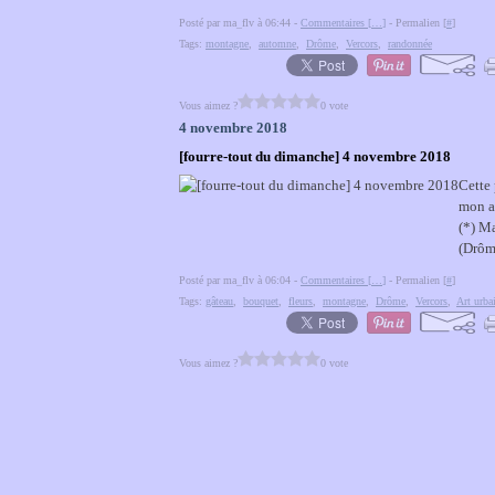
Posté par ma_flv à 06:44 -
Commentaires [
…
]
- Permalien [
#
]
Tags:
montagne
,
automne
,
Drôme
,
Vercors
,
randonnée
Vous aimez ?
0 vote
4 novembre 2018
[fourre-tout du dimanche] 4 novembre 2018
Cette 
mon as
(*) M
(Drôm
Posté par ma_flv à 06:04 -
Commentaires [
…
]
- Permalien [
#
]
Tags:
gâteau
,
bouquet
,
fleurs
,
montagne
,
Drôme
,
Vercors
,
Art urba
Vous aimez ?
0 vote