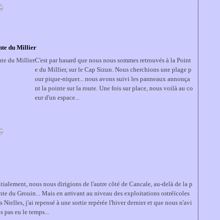
nte du Millier
C'est par hasard que nous nous sommes retrouvés à la Point
e du Millier, sur le Cap Sizun. Nous cherchions une plage p
our pique-niquer... nous avons suivi les panneaux annonça
nt la pointe sur la route. Une fois sur place, nous voilà au co
eur d'un espace...
itialement, nous nous dirigions de l'autre côté de Cancale, au-delà de la p
nte du Grouin... Mais en arrivant au niveau des exploitations ostréïcoles
s Nielles, j'ai repensé à une sortie repérée l'hiver dernier et que nous n'avi
s pas eu le temps...