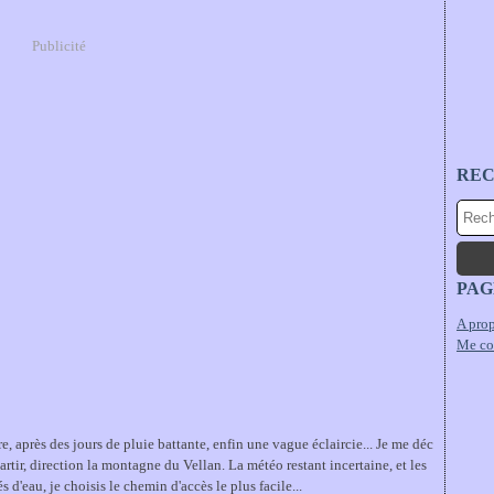
Publicité
RE
PAG
A prop
Me co
 après des jours de pluie battante, enfin une vague éclaircie... Je me déc
partir, direction la montagne du Vellan. La météo restant incertaine, et les
s d'eau, je choisis le chemin d'accès le plus facile...