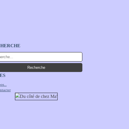
CHERCHE
ES
os...
ntacter