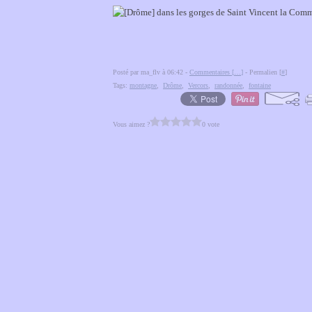
Posté par ma_flv à 06:42 -
Commentaires [
…
]
- Permalien [
#
]
Tags:
montagne
,
Drôme
,
Vercors
,
randonnée
,
fontaine
Vous aimez ?
0 vote