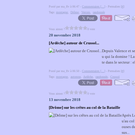
Posté par ma_flv à 06:47 -
Commentaires [
…
]
- Permalien [
#
]
Tags:
montagne
,
Drôme
,
Vercors
,
randonnée
Vous aimez ?
0 vote
20 novembre 2018
[Ardèche] autour de Crussol...
Depuis Valence et se
u qui la domine ! La
te dans le secteur : 
Posté par ma_flv à 06:50 -
Commentaires [
…
]
- Permalien [
#
]
Tags:
montagne
,
automne
,
Ardèche
,
randonnée
,
Crussol
Vous aimez ?
0 vote
13 novembre 2018
[Drôme] sur les crêtes au col de la Bataille
Après Lé
u'au col
ouses de
sus...