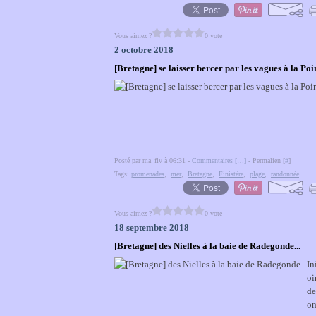
Vous aimez ?
0 vote
2 octobre 2018
[Bretagne] se laisser bercer par les vagues à la Poi
Posté par ma_flv à 06:31 -
Commentaires [
…
]
- Permalien [
#
]
Tags:
promenades
,
mer
,
Bretagne
,
Finistère
,
plage
,
randonnée
Vous aimez ?
0 vote
18 septembre 2018
[Bretagne] des Nielles à la baie de Radegonde...
In
oi
de
on