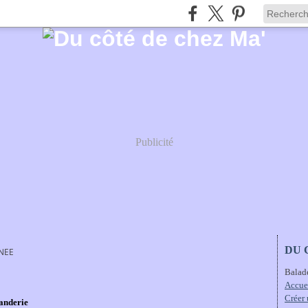
Publicité
DU 
NEE
Balad
Accue
Créer
anderie