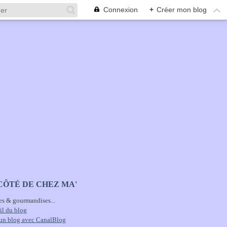
Connexion
+
Créer mon blog
CÔTÉ DE CHEZ MA'
es & gourmandises...
il du blog
 un blog avec CanalBlog