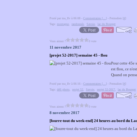
Posté par ma_flv à 06:08 -
Commentaires [
…
]
- Permalien [
#
]
Tags:
montagne
,
randonnée
,
Savoie
,
lac du Bourget
Vous aimez ?
0 vote
11 novembre 2017
[projet 52-2017] semaine 45 - flou
Pour cette 45e 
est flou, ce n'es
Quand on pense 
Posté par ma_flv à 06:16 -
Commentaires [
…
]
- Permalien [
#
]
Tags:
défi photo
,
projet 52
,
Savoie
,
projet 52-2017
,
lac du Bourget
Vous aimez ?
0 vote
8 novembre 2017
[fourre-tout du week-end] 24 heures au bord du L