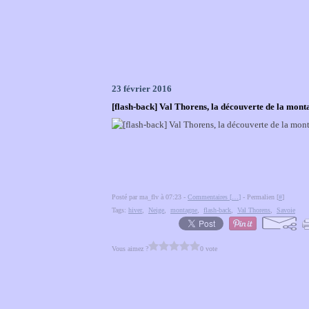
23 février 2016
[flash-back] Val Thorens, la découverte de la monta
Posté par ma_flv à 07:23 -
Commentaires [
…
]
- Permalien [
#
]
Tags:
hiver
,
Neige
,
montagne
,
flash-back
,
Val Thorens
,
Savoie
Vous aimez ?
0 vote