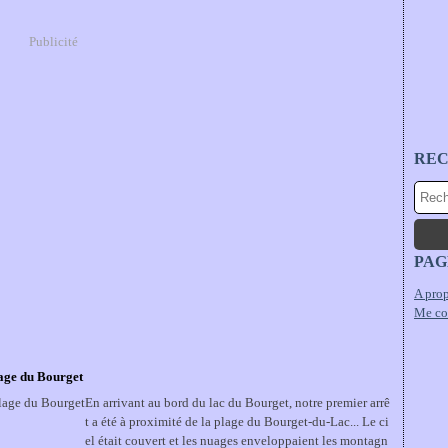
Publicité
RE
PAG
A prop
Me co
lage du Bourget
En arrivant au bord du lac du Bourget, notre premier arrê
t a été à proximité de la plage du Bourget-du-Lac... Le ci
el était couvert et les nuages enveloppaient les montagn