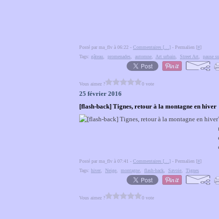
Posté par ma_flv à 06:22 -
Commentaires [
…
]
- Permalien [
#
]
Tags:
gâteau
,
promenades
,
automne
,
Art urbain
,
Street Art
,
pause su
Vous aimez ?
0 vote
25 février 2016
[flash-back] Tignes, retour à la montagne en hiver
Posté par ma_flv à 07:41 -
Commentaires [
…
]
- Permalien [
#
]
Tags:
hiver
,
Neige
,
montagne
,
flash-back
,
Savoie
,
Tignes
Vous aimez ?
0 vote