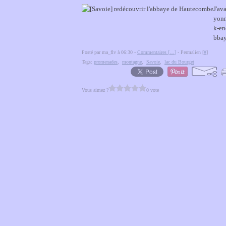
J'av
yonn
k-en
bbay
Posté par ma_flv à 06:30 -
Commentaires [
…
]
- Permalien [
#
]
Tags:
promenades
,
montagne
,
Savoie
,
lac du Bourget
Vous aimez ?
0 vote