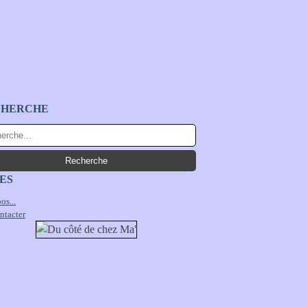
CHERCHE
ES
os...
ntacter