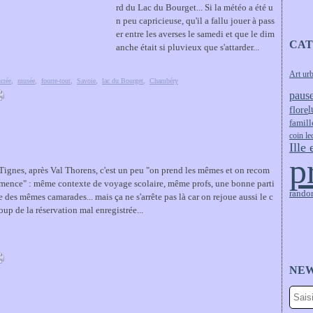
rd du Lac du Bourget... Si la météo a été u
n peu capricieuse, qu'il a fallu jouer à pass
er entre les averses le samedi et que le dim
CAT
anche était si pluvieux que s'attarder...
Art ur
crée
,
musée
,
fourre-tout
,
Savoie
,
lac du Bourget
,
Chambéry
pause
flore
l
famill
coin le
Ille 
p
Tignes, après Val Thorens, c'est un peu "on prend les mêmes et on recom
mence" : même contexte de voyage scolaire, même profs, une bonne parti
rando
e des mêmes camarades... mais ça ne s'arrête pas là car on rejoue aussi le c
oup de la réservation mal enregistrée...
NE