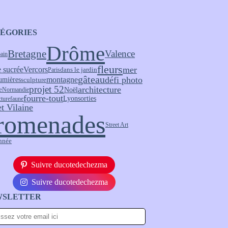
ÉGORIES
Drôme
Bretagne
Valence
bain
fleurs
 sucrée
mer
Vercors
Paris
dans le jardin
gâteau
défi photo
montagne
umières
sculpture
projet 52
architecture
Noël
e
Normandie
fourre-tout
Lyon
sorties
cture
faune
et Vilaine
romenades
Street Art
nnée
Suivre ducotedechezma
Suivre ducotedechezma
WSLETTER