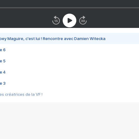
bey Maguire, c'est lui ! Rencontre avec Damien Witecka
e 6
e 5
e 4
e 3
s créatrices de la VF !
e 2
e 1
e Mektoub My Love arrive enfin ! Rencontre avec Shaïn Boumedine et Sal