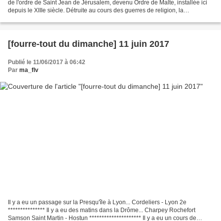
de l'ordre de Saint Jean de Jérusalem, devenu Ordre de Malte, installée ici
depuis le XIIIe siècle. Détruite au cours des guerres de religion, la
commanderie a été reconstruite puis...
[fourre-tout du dimanche] 11 juin 2017
Publié le 11/06/2017 à 06:42
Par
ma_flv
Il y a eu un passage sur la Presqu'île à Lyon... Cordeliers - Lyon 2e
*************** Il y a eu des matins dans la Drôme... Charpey Rochefort
Samson Saint Martin - Hostun ********************* Il y a eu un cours de