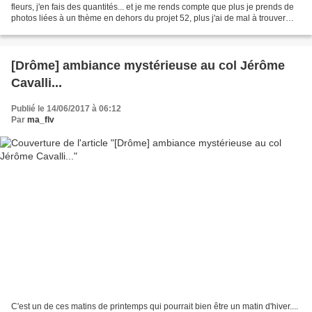
fleurs, j'en fais des quantités... et je me rends compte que plus je prends de
photos liées à un thème en dehors du projet 52, plus j'ai de mal à trouver
une photo qui sorte un...
[Drôme] ambiance mystérieuse au col Jérôme
Cavalli...
Publié le 14/06/2017 à 06:12
Par
ma_flv
C'est un de ces matins de printemps qui pourrait bien être un matin d'hiver....