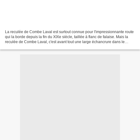
La reculée de Combe Laval est surtout connue pour l'impressionnante route
qui la borde depuis la fin du XIXe siècle, taillée à flanc de falaise. Mais la
reculée de Combe Laval, c'est avant tout une large échancrure dans le
Vercors, creusée par les eaux...