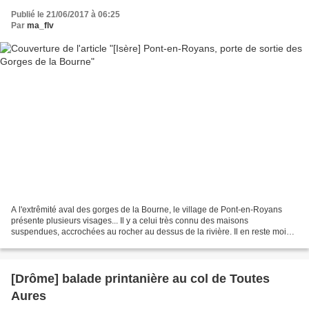
Publié le 21/06/2017 à 06:25
Par
ma_flv
A l'extrêmité aval des gorges de la Bourne, le village de Pont-en-Royans
présente plusieurs visages... Il y a celui très connu des maisons
suspendues, accrochées au rocher au dessus de la rivière. Il en reste moins
que ce qu'il y en avait autrefois, un...
[Drôme] balade printanière au col de Toutes
Aures