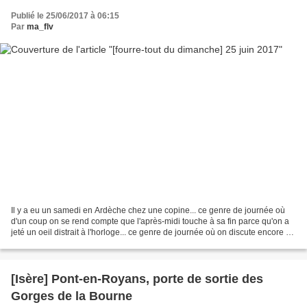
Publié le 25/06/2017 à 06:15
Par
ma_flv
Il y a eu un samedi en Ardèche chez une copine... ce genre de journée où
d'un coup on se rend compte que l'après-midi touche à sa fin parce qu'on a
jeté un oeil distrait à l'horloge... ce genre de journée où on discute encore et
encore sans se lasser......
[Isère] Pont-en-Royans, porte de sortie des
Gorges de la Bourne