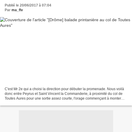
Publié le 20/06/2017 à 07:04
Par
ma_flv
C'est Mr 2e qui a choisi la direction pour débuter la promenade. Nous voilà
donc entre Peyrus et Saint Vincent la Commanderie, à proximité du col de
Toutes Aures pour une sortie assez courte, l'orage commençant à monter
doucement... Le chemin s'enfonce...