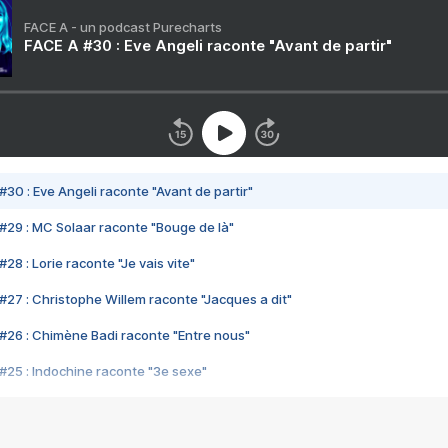
FACE A - un podcast Purecharts
FACE A #30 : Eve Angeli raconte "Avant de partir"
#30 : Eve Angeli raconte "Avant de partir"
#29 : MC Solaar raconte "Bouge de là"
28 : Lorie raconte "Je vais vite"
#27 : Christophe Willem raconte "Jacques a dit"
#26 : Chimène Badi raconte "Entre nous"
#25 : Indochine raconte "3e sexe"
#24 : Zaho raconte "C'est chelou"
#23 : Patrick Bruel raconte "Au café des délices"