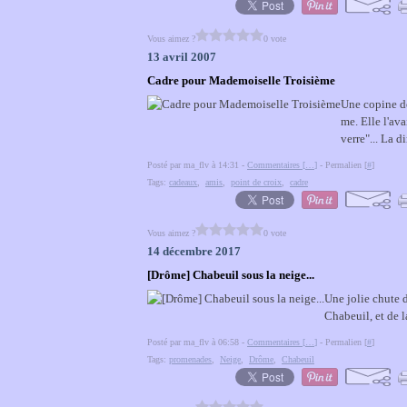
Vous aimez ?
0 vote
13 avril 2007
Cadre pour Mademoiselle Troisième
Une copine de
me. Elle l'ava
verre"... La d
Posté par ma_flv à 14:31 -
Commentaires [
…
]
- Permalien [
#
]
Tags:
cadeaux
,
amis
,
point de croix
,
cadre
Vous aimez ?
0 vote
14 décembre 2017
[Drôme] Chabeuil sous la neige...
Une jolie chute 
Chabeuil, et de 
Posté par ma_flv à 06:58 -
Commentaires [
…
]
- Permalien [
#
]
Tags:
promenades
,
Neige
,
Drôme
,
Chabeuil