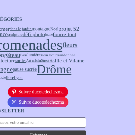
ÉGORIES
projet 52
mer
montagne
Noël
e
dans le jardin
nce
fourre-tout
défi photo
sculpture
faune
romenades
fleurs
gâteau
ors
lumières
randonnée
Paris
coin lecture
itecture
Ille et Vilaine
sorties
Art urbain
Street Art
Drôme
tagne
pause sucrée
flore
Lyon
ndie
Suivre ducotedechezma
Suivre ducotedechezma
WSLETTER