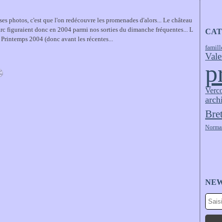
 ses photos, c'est que l'on redécouvre les promenades d'alors... Le château
arc figuraient donc en 2004 parmi nos sorties du dimanche fréquentes... L
CAT
Printemps 2004 (donc avant les récentes...
famill
Vale
p
Verc
arch
Bre
Norma
NE