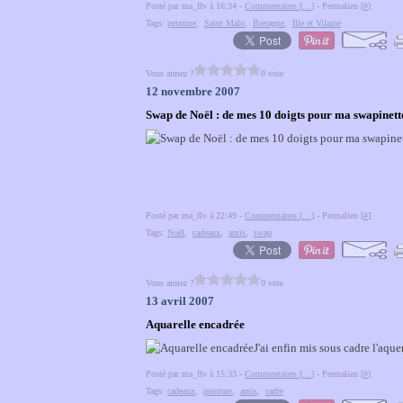
Posté par ma_flv à 16:34 -
Commentaires [
…
]
- Permalien [
#
]
Tags:
peinture
,
Saint Malo
,
Bretagne
,
Ille et Vilaine
Vous aimez ?
0 vote
12 novembre 2007
Swap de Noël : de mes 10 doigts pour ma swapinett
Posté par ma_flv à 22:49 -
Commentaires [
…
]
- Permalien [
#
]
Tags:
Noël
,
cadeaux
,
amis
,
swap
Vous aimez ?
0 vote
13 avril 2007
Aquarelle encadrée
J'ai enfin mis sous cadre l'aqu
Posté par ma_flv à 15:33 -
Commentaires [
…
]
- Permalien [
#
]
Tags:
cadeaux
,
peinture
,
amis
,
cadre