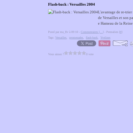
Flash-back : Versailles 2004
L'avantage de re-trier
de Versailles et son p
e Hameau de la Reine 
Posté par ma_flv à 09:10 -
Commentaires [
…
]
- Permalien [
#
]
Tags:
Versailles
,
promenades
,
flash-back
,
Yvelines
Vous aimez ?
0 vote