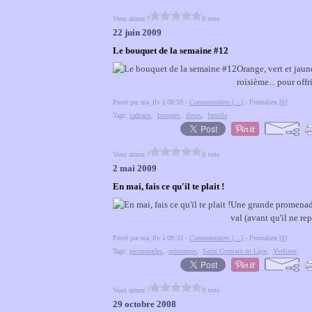
Vous aimez ?
0 vote
22 juin 2009
Le bouquet de la semaine #12
Orange, vert et jaun
roisième... pour offr
Posté par ma_flv à 08:50 -
Commentaires [
…
]
- Permalien [
#
]
Tags:
cadeaux
,
bouquet
,
fleurs
,
famille
Vous aimez ?
0 vote
2 mai 2009
En mai, fais ce qu'il te plait !
Une grande promenade 
val (avant qu'il ne re
Posté par ma_flv à 09:33 -
Commentaires [
…
]
- Permalien [
#
]
Tags:
promenades
,
printemps
,
Saint Germain en Laye
,
Yvelines
Vous aimez ?
0 vote
29 octobre 2008