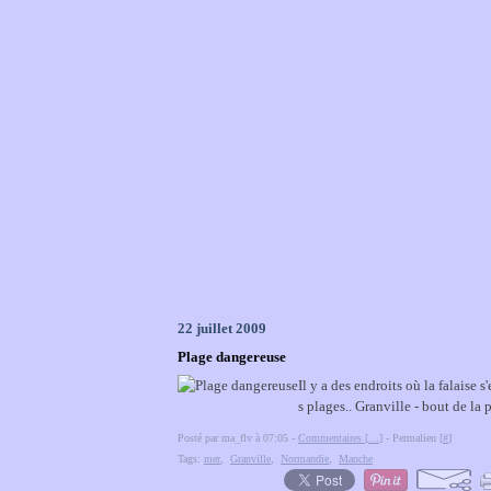
22 juillet 2009
Plage dangereuse
Il y a des endroits où la falaise 
s plages.. Granville - bout de la
Posté par ma_flv à 07:05 -
Commentaires [
…
]
- Permalien [
#
]
Tags:
mer
,
Granville
,
Normandie
,
Manche