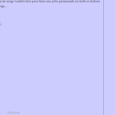
 de neige tombés hier pour faire une jolie promenade en forêt et réaliser
ge...
Publicité