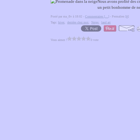
Nous avons profité des cm
un petit bonhomme de nei
Posté par ma_flv à 18:02 -
Commentaires [
…
]
- Permalien [
#
]
Tags:
hiver
,
derrière chez moi
,
Neige
,
land art
Vous aimez ?
0 vote