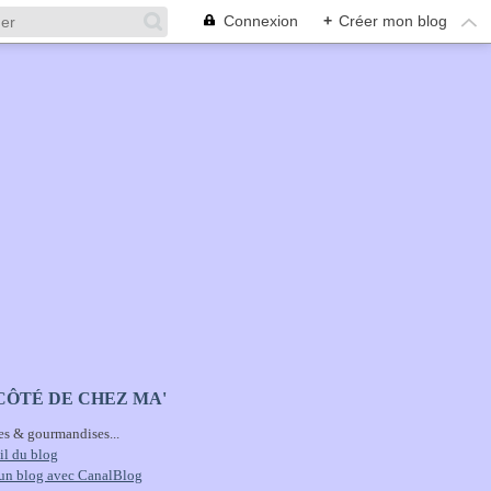
Connexion
+
Créer mon blog
CÔTÉ DE CHEZ MA'
es & gourmandises...
il du blog
 un blog avec CanalBlog