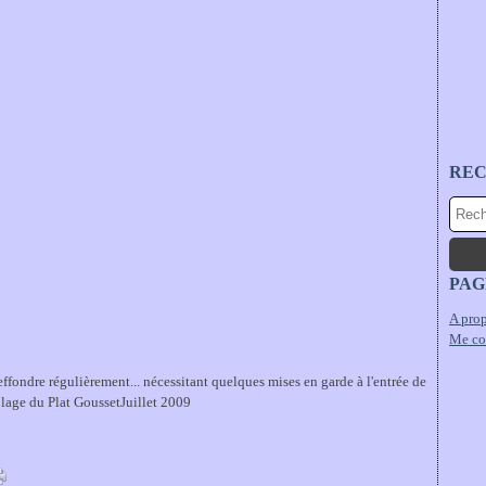
RE
PAG
A prop
Me co
s'effondre régulièrement... nécessitant quelques mises en garde à l'entrée de
 plage du Plat GoussetJuillet 2009