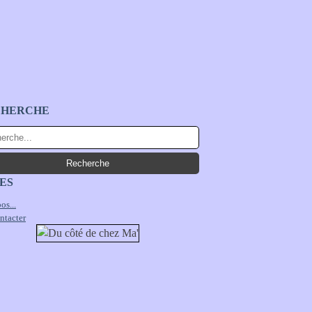
CHERCHE
ES
os...
ntacter