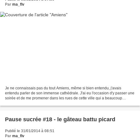
Par
ma_flv
Je ne connaissais pas du tout Amiens, même si bien entendu, j'avais
entendu parler de son immense cathédrale. J'ai eu l'occasion d'y passer une
soirée et de me promener dans les rues de cette ville qui a beaucoup
souffert durant la première guerre mondiale....
Pause sucrée #18 - le gâteau battu picard
Publié le 31/01/2014 à 08:51
Par
ma_flv