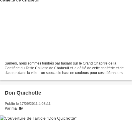
Samedi, nous sommes tombés par hasard sur le Grand Chapitre de la
Confrérie du Taste Caillette de Chabeuil et le défilé de cette confrérie et de
d'autres dans la ville... un spectacle haut en couleurs pour ces défenseurs
du patrimoine culinaire... des...
Don Quichotte
Publié le 17/09/2011 à 08:11
Par
ma_flv