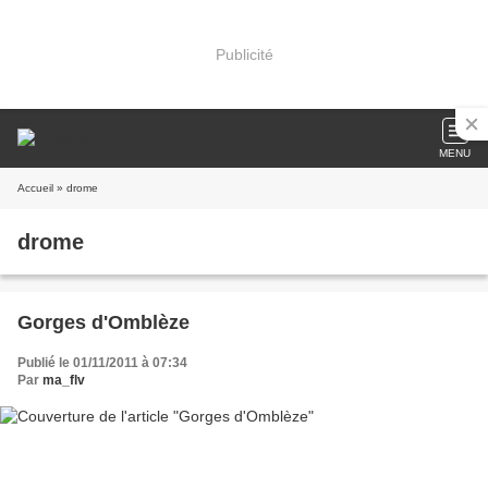
Publicité
MENU
Accueil
» drome
drome
Gorges d'Omblèze
Publié le 01/11/2011 à 07:34
Par
ma_flv