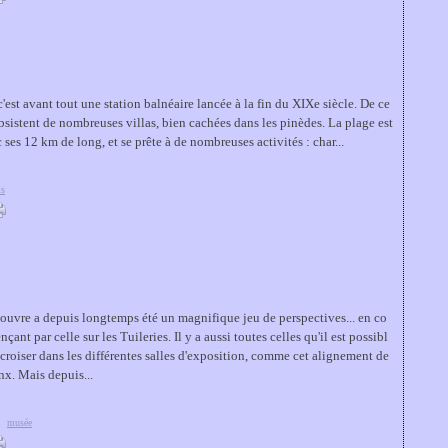
'est avant tout une station balnéaire lancée à la fin du XIXe siècle. De ce
bsistent de nombreuses villas, bien cachées dans les pinèdes. La plage est
ses 12 km de long, et se prête à de nombreuses activités : char...
is
ouvre a depuis longtemps été un magnifique jeu de perspectives... en co
çant par celle sur les Tuileries. Il y a aussi toutes celles qu'il est possibl
 croiser dans les différentes salles d'exposition, comme cet alignement de
nx. Mais depuis...
,
musée