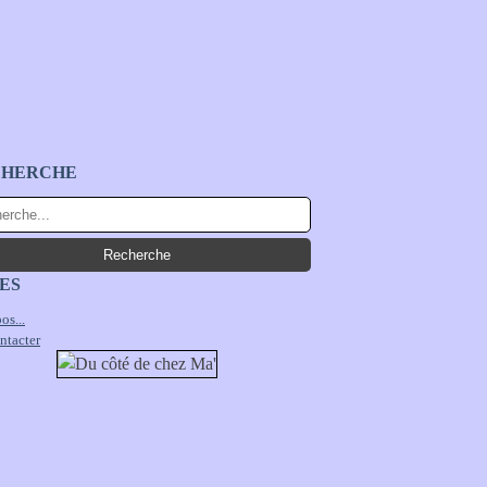
CHERCHE
ES
os...
ntacter