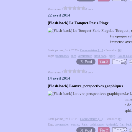
Vous aimez ?
0 vote
22 avril 2014
[Flash-back] Le Touquet-Paris-Plage
Le Touquet , c
tte époque su
immense avec 
Posté par ma_flv à 07:29 -
Commentaires [
…
]
- Permalien [
#
]
Tags:
promenades
,
mer
,
architecture
,
flash-back
,
plage
,
Pas de Cala
Vous aimez ?
0 vote
14 avril 2014
[Flash-back] Louvre, perspectives graphiques
Le L
mmen
e de
sphi
Posté par ma_flv à 07:14 -
Commentaires [
…
]
- Permalien [
#
]
Tags:
promenades
,
sorties
,
Paris
,
architecture
,
Antiquité
,
flash-back