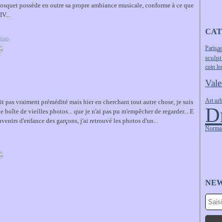
osquet possède en outre sa propre ambiance musicale, conforme à ce que
V...
CAT
lines
a
Paris
sculpt
coin le
Vale
Art ur
ait pas vraiment prémédité mais hier en cherchant tout autre chose, je suis
D
 boîte de vieilles photos... que je n'ai pas pu m'empêcher de regarder... E
uvenirs d'enfance des garçons, j'ai retrouvé les photos d'un...
Norma
NE