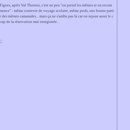
Tignes, après Val Thorens, c'est un peu "on prend les mêmes et on recom
mence" : même contexte de voyage scolaire, même profs, une bonne parti
e des mêmes camarades... mais ça ne s'arrête pas là car on rejoue aussi le c
oup de la réservation mal enregistrée...