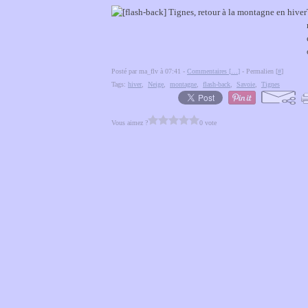
Posté par ma_flv à 07:41 -
Commentaires [
…
]
- Permalien [
#
]
Tags:
hiver
,
Neige
,
montagne
,
flash-back
,
Savoie
,
Tignes
Vous aimez ?
0 vote