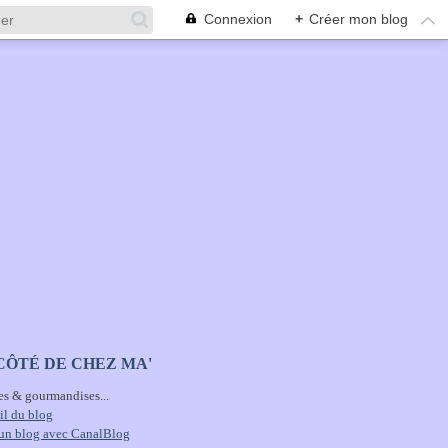
Connexion
+
Créer mon blog
CÔTÉ DE CHEZ MA'
es & gourmandises...
il du blog
 un blog avec CanalBlog