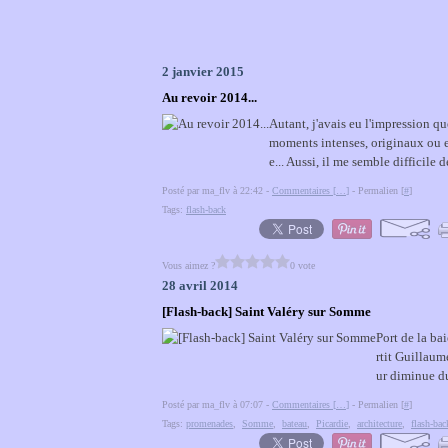
2 janvier 2015
Au revoir 2014...
Autant, j'avais eu l'impression qu
moments intenses, originaux ou ex
e... Aussi, il me semble difficile de
Posté par ma_flv à 22:42 -
Commentaires [
…
]
- Permalien [
#
]
Tags:
flash-back
Vous aimez ?
0 vote
28 avril 2014
[Flash-back] Saint Valéry sur Somme
Port de la ba
rtit Guillaum
ur diminue du
Posté par ma_flv à 07:07 -
Commentaires [
…
]
- Permalien [
#
]
Tags:
promenades
,
Somme
,
bateau
,
Picardie
,
architecture
,
flash-bac