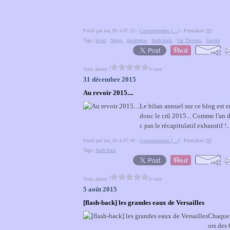
Posté par ma_flv à 07:23 -
Commentaires [
…
]
- Permalien [
#
]
Tags:
hiver
,
Neige
,
montagne
,
flash-back
,
Val Thorens
,
Savoie
Vous aimez ?
0 vote
31 décembre 2015
Au revoir 2015....
Le bilan annuel sur ce blog est e
donc le crû 2015... Comme l'an der
c pas le récapitulatif exhaustif !..
Posté par ma_flv à 07:49 -
Commentaires [
…
]
- Permalien [
#
]
Tags:
flash-back
Vous aimez ?
0 vote
5 août 2015
[flash-back] les grandes eaux de Versailles
Chaque é
ors des 