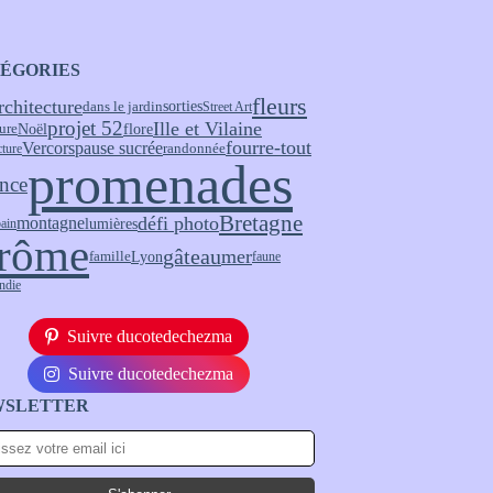
ÉGORIES
fleurs
rchitecture
sorties
dans le jardin
Street Art
projet 52
Ille et Vilaine
Noël
flore
ure
fourre-tout
pause sucrée
Vercors
randonnée
cture
promenades
nce
Bretagne
défi photo
montagne
lumières
bain
rôme
gâteau
mer
Lyon
famille
faune
ndie
Suivre ducotedechezma
Suivre ducotedechezma
WSLETTER