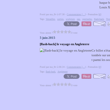
haque b
Louis XI
Posté par ma_flv à 07:30 -
Commentaires [
…
]
- Permalien [
#
]
Tags:
Versailles
,
sorties
,
sculpture
,
eau
,
spectacles
,
flash-back
,
Yve
Vous aimez ?
0 vote
5 juin 2015
[flash-back] le voyage en Angleterre
Ce billet n'ét
tombée sur une
t parmi les so
Posté par ma_flv à 06:24 -
Commentaires [
…
]
- Permalien [
#
]
Tags:
flash-back
,
Angleterre
Vous aimez ?
0 vote