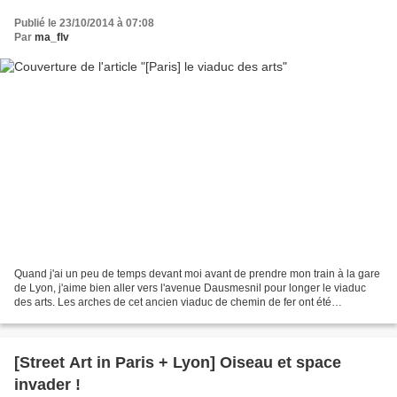
Publié le 23/10/2014 à 07:08
Par
ma_flv
Quand j'ai un peu de temps devant moi avant de prendre mon train à la gare
de Lyon, j'aime bien aller vers l'avenue Dausmesnil pour longer le viaduc
des arts. Les arches de cet ancien viaduc de chemin de fer ont été
valorisées et transformées en ateliers...
[Street Art in Paris + Lyon] Oiseau et space
invader !