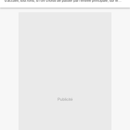
d'accueil, tout rond, si l'on choisit de passer par l'entrée principale, sur le
boulevard de Courcelles. Ce pavillon...
Publicité