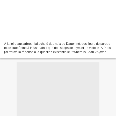
A la foire aux arbres, j'ai acheté des noix du Dauphiné, des fleurs de sureau
et de l'aubépine à infuser ainsi que des sirops de thym et de violette. A Paris,
j'ai trouvé la réponse à la question existentielle : "Where is Brian ?" (avec
une pieuvre de...