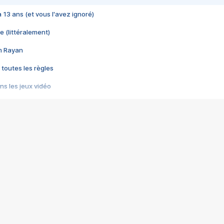
 a 13 ans (et vous l'avez ignoré)
e (littéralement)
im Rayan
 toutes les règles
s les jeux vidéo
us choquant de Rockstar ? - Le scandale BULLY
e plus moche de Steam
du RÊVE tourne au CAUCHEMAR
pendant 8 heures
it… à tort
umiliés par un jeu vidéo
ire - Final Fantasy 8