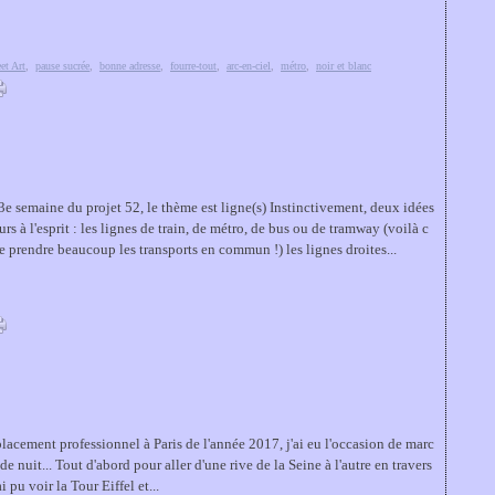
eet Art
,
pause sucrée
,
bonne adresse
,
fourre-tout
,
arc-en-ciel
,
métro
,
noir et blanc
3e semaine du projet 52, le thème est ligne(s) Instinctivement, deux idées
rs à l'esprit : les lignes de train, de métro, de bus ou de tramway (voilà c
de prendre beaucoup les transports en commun !) les lignes droites...
lacement professionnel à Paris de l'année 2017, j'ai eu l'occasion de marc
de nuit... Tout d'abord pour aller d'une rive de la Seine à l'autre en travers
i pu voir la Tour Eiffel et...