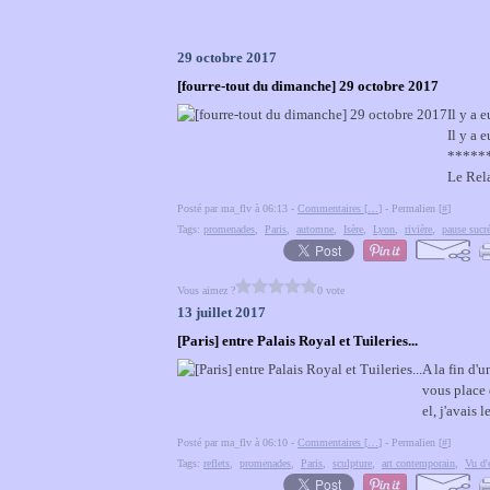
29 octobre 2017
[fourre-tout du dimanche] 29 octobre 2017
Il y a 
Il y a 
*******
Le Rela
Posté par ma_flv à 06:13 -
Commentaires [
…
]
- Permalien [
#
]
Tags:
promenades
,
Paris
,
automne
,
Isère
,
Lyon
,
rivière
,
pause sucr
Vous aimez ?
0 vote
13 juillet 2017
[Paris] entre Palais Royal et Tuileries...
A la fin d'
vous place
el, j'avais 
Posté par ma_flv à 06:10 -
Commentaires [
…
]
- Permalien [
#
]
Tags:
reflets
,
promenades
,
Paris
,
sculpture
,
art contemporain
,
Vu d'