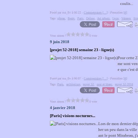
coulis...
Posté par ma_flv à 06:22 -
Commentaires [
…
]
- Permalien [
#
]
Tags:
gâteau
,
fleurs
,
Paris
,
Drôme
,
Art urbain
,
Lyon
,
Valence
,
Str
Vous aimez ?
0 vote
9 juin 2018
[projet 52-2018] semaine 23 - ligne(s)
Pour cette 2
me sont venu
e que c'est 
Posté par ma_flv à 06:07 -
Commentaires [
…
]
- Permalien [
#
]
Tags:
Paris
,
architecture
,
projet 52
,
noir et blanc
,
projet 52-2018
Vous aimez ?
0 vote
4 janvier 2018
[Paris] visions nocturnes...
Lors de mon dernier dép
her un peu dans la ville 
ant le pont Mirabeau, j'a