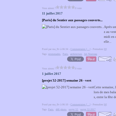
Vous aimez ?
0 vote
11 juillet 2017
[Paris] du Sentier aux passages couverts...
Après une
z au ven
midi en 
elle...
Posté par ma_flv à 06:34 -
Commentaires [
…
]
- Permalien [
#
]
Tags:
promenades
,
Paris
,
architecture
,
Art Nouveau
Vous aimez ?
0 vote
1 juillet 2017
[projet 52-2017] semaine 26 - vert
Cette semaine, l
lors de mes bal
s, entre la fête 
Posté par ma_flv à 06:10 -
Commentaires [
…
]
- Permalien [
#
]
Tags:
Paris
,
défi photo
,
projet 52
,
projet 52-2017