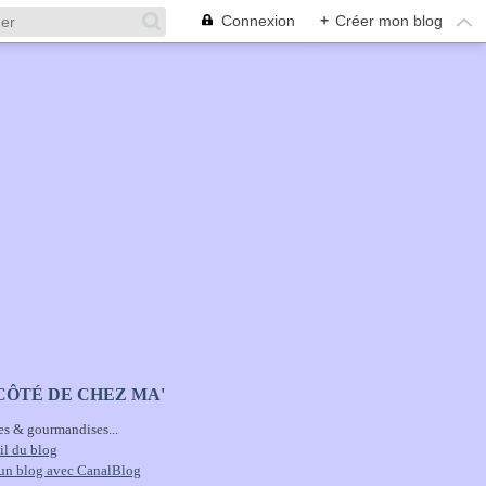
Connexion
+
Créer mon blog
CÔTÉ DE CHEZ MA'
es & gourmandises...
il du blog
 un blog avec CanalBlog