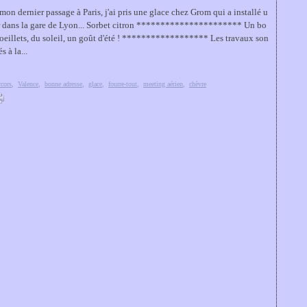
mon dernier passage à Paris, j'ai pris une glace chez Grom qui a installé u
r dans la gare de Lyon... Sorbet citron ********************** Un bo
'oeillets, du soleil, un goût d'été ! ****************** Les travaux son
s à la...
rcors
,
Valence
,
bonne adresse
,
glace
,
fourre-tout
,
meeting aérien
,
chèvre