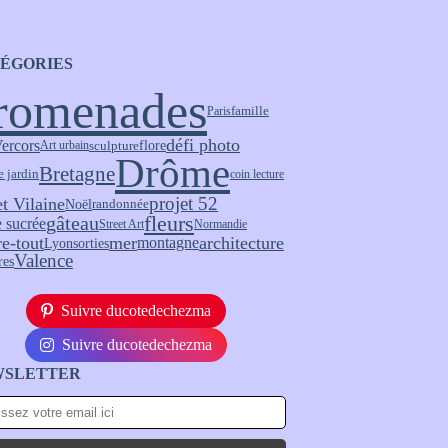
ÉGORIES
romenades
Paris
famille
défi photo
ercors
flore
sculpture
Art urbain
Drôme
Bretagne
e jardin
coin lecture
projet 52
et Vilaine
Noël
randonnée
fleurs
gâteau
 sucrée
Street Art
Normandie
re-tout
mer
architecture
montagne
Lyon
sorties
Valence
res
Suivre ducotedechezma
Suivre ducotedechezma
WSLETTER