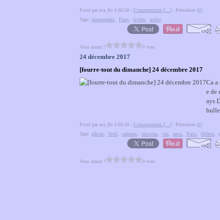
Posté par ma_flv à 06:50 -
Commentaires [
…
]
- Permalien [
#
]
Tags:
promenades
,
Paris
,
rivière
,
métro
Vous aimez ?
0 vote
24 décembre 2017
[fourre-tout du dimanche] 24 décembre 2017
Ca a 
e de 
ays D
bulle
Posté par ma_flv à 06:10 -
Commentaires [
…
]
- Permalien [
#
]
Tags:
gâteau
,
Noël
,
cadeaux
,
chocolat
,
vin
,
amis
,
Paris
,
Drôme
,
Vous aimez ?
0 vote