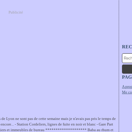
Publicité
RE
PAG
A prop
Me co
 de Lyon ne sont pas de cette semaine mais je n'avais pas pris le temps de
 encore... - Station Cordeliers, lignes de fuite en noir et blanc - Gare Part
miers et immeubles de bureau ******************** Baba au rhum et