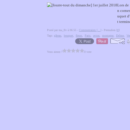
Lors de 
n corne
uquet d
t terminé
Posté par ma_flv à 06:55 -
Commentaires [
…
]
- Permalien [
#
]
Tags:
gâteau
,
bouquet
,
fleurs
,
Paris
,
avion
,
montagne
,
Drôme
,
Ve
Vous aimez ?
0 vote