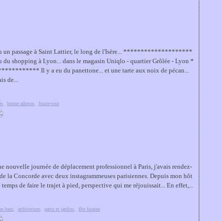
eu un passage à Saint Lattier, le long de l'Isère... ********************
eu du shopping à Lyon... dans le magasin Uniqlo - quartier Grôlée - Lyon *
********** Il y a eu du panettone... et une tarte aux noix de pécan...
is de...
ée
,
bonne adresse
,
fourre-tout
une nouvelle journée de déplacement professionnel à Paris, j'avais rendez-
 de la Concorde avec deux instagrammeuses parisiennes. Depuis mon hôt
le temps de faire le trajet à pied, perspective qui me réjouissait... En effet,...
en haut
,
architecture
,
parcs et jardins
,
fête foraine