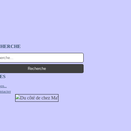
CHERCHE
ES
os...
ntacter