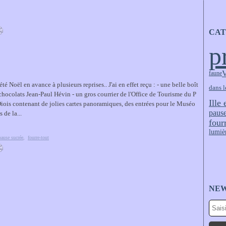
CAT
p
V
faune
été Noël en avance à plusieurs reprises.. J'ai en effet reçu : - une belle boît
dans l
chocolats Jean-Paul Hévin - un gros courrier de l'Office de Tourisme du P
Ille 
iois contenant de jolies cartes panoramiques, des entrées pour le Muséo
pause
s de la...
four
lumiè
pause sucrée
,
fourre-tout
NE