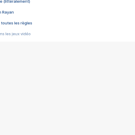
e (littéralement)
im Rayan
 toutes les règles
s les jeux vidéo
us choquant de Rockstar ? - Le scandale BULLY
e plus moche de Steam
du RÊVE tourne au CAUCHEMAR
pendant 8 heures
it… à tort
umiliés par un jeu vidéo
ire - Final Fantasy 8
ti un empire - Age of Empires
story DOFUS