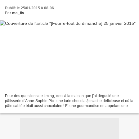
Publié le 25/01/2015 à 08:06
Par
ma_flv
Pour des questions de timing, c'est à la maison que j'ai dégusté une
pâtisserie d'Anne-Sophie Pic : une tarte chocolat/pistache délicieuse et où la
pâte sablée était aussi chocolatée ! Et une gourmandise en appelant une
autre, j'en ai aussi profité pour...