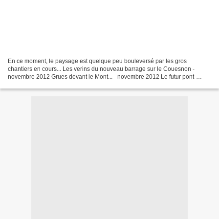
En ce moment, le paysage est quelque peu bouleversé par les gros
chantiers en cours... Les verins du nouveau barrage sur le Couesnon -
novembre 2012 Grues devant le Mont... - novembre 2012 Le futur pont-
passerelle - novembre 2012 La construction du pont-passerelle...