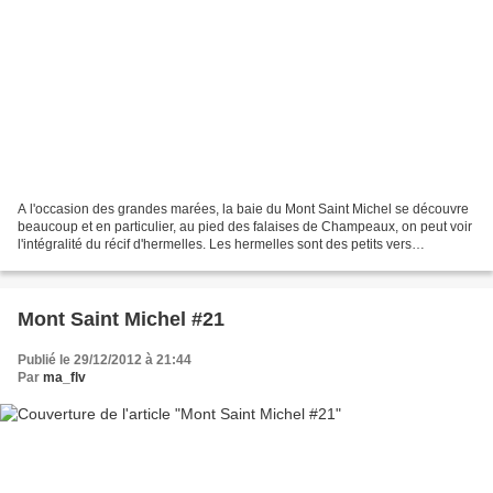
A l'occasion des grandes marées, la baie du Mont Saint Michel se découvre
beaucoup et en particulier, au pied des falaises de Champeaux, on peut voir
l'intégralité du récif d'hermelles. Les hermelles sont des petits vers
sédentaires qui construisent leur...
Mont Saint Michel #21
Publié le 29/12/2012 à 21:44
Par
ma_flv