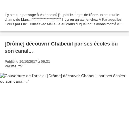
Il y a eu un passage à Valence où j'ai pris le temps de flâner un peu sur le
champ de Mars... ******************** Il y a eu un atelier chez A Partager, les
Cours par Luc Guillet avec Melle 3e au cours duquel nous avons monté des
bûches de Noël... *******************...
[Drôme] découvrir Chabeuil par ses écoles ou
son canal...
Publié le 10/10/2017 à 06:31
Par
ma_flv