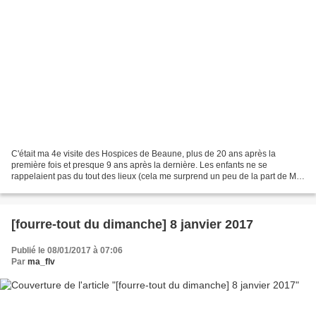
C'était ma 4e visite des Hospices de Beaune, plus de 20 ans après la
première fois et presque 9 ans après la dernière. Les enfants ne se
rappelaient pas du tout des lieux (cela me surprend un peu de la part de Mr
1er qui a d'autres souvenirs très nets...
[fourre-tout du dimanche] 8 janvier 2017
Publié le 08/01/2017 à 07:06
Par
ma_flv