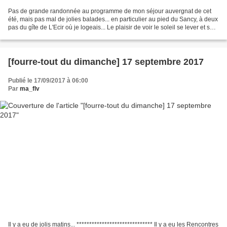
Pas de grande randonnée au programme de mon séjour auvergnat de cet
été, mais pas mal de jolies balades... en particulier au pied du Sancy, à deux
pas du gîte de L'Ecir où je logeais... Le plaisir de voir le soleil se lever et se
coucher sur la montagne,...
[fourre-tout du dimanche] 17 septembre 2017
Publié le 17/09/2017 à 06:00
Par
ma_flv
Il y a eu de jolis matins... ****************************** Il y a eu les Rencontres