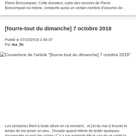
Pierre Boncompain. Cette donation, outre des oeuvres de Pierre
Boncompain lui-même, comporte aussi un certain nombre d'oeuvres de
grands maîtres qui l'ont inspiré : Renoir, Dufy,...
[fourre-tout du dimanche] 7 octobre 2018
Publié le 07/10/2018 à 06:47
Par
ma_flv
Les semaines filent à toute allure en ce moment... et j'ai du mal à trouver le
temps de me poser un peu.. J'essaie quand même de tester quelques
nouveautés quand j'en croise ! Ca a par exemple été le cas de ce sablé tout