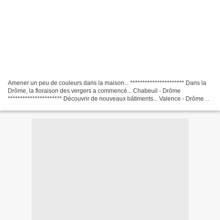
Amener un peu de couleurs dans la maison... ********************** Dans la
Drôme, la floraison des vergers a commencé... Chabeuil - Drôme
********************** Découvrir de nouveaux bâtiments... Valence - Drôme
************************ Se promener au...