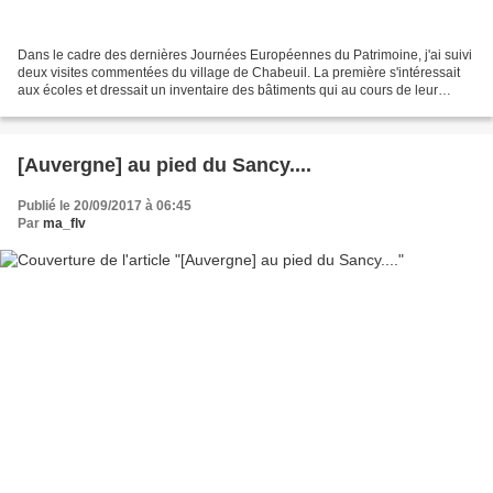
Dans le cadre des dernières Journées Européennes du Patrimoine, j'ai suivi
deux visites commentées du village de Chabeuil. La première s'intéressait
aux écoles et dressait un inventaire des bâtiments qui au cours de leur
histoire avaient servi d'école......
[Auvergne] au pied du Sancy....
Publié le 20/09/2017 à 06:45
Par
ma_flv