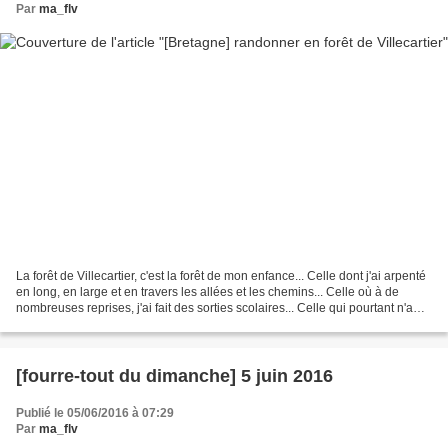
Par
ma_flv
La forêt de Villecartier, c'est la forêt de mon enfance... Celle dont j'ai arpenté
en long, en large et en travers les allées et les chemins... Celle où à de
nombreuses reprises, j'ai fait des sorties scolaires... Celle qui pourtant n'a
pas fini de me...
[fourre-tout du dimanche] 5 juin 2016
Publié le 05/06/2016 à 07:29
Par
ma_flv