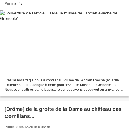
Par
ma_flv
C'est le hasard qui nous a conduit au Musée de l'Ancien Evêché (et la file
d'attente bien trop longue à notre goût devant le Musée de Grenoble... ) .
Nous étions attirés par le baptistère et nous avons découvert en arrivant qu'il
proposait une exposition...
[Drôme] de la grotte de la Dame au château des
Cornillans...
Publié le 06/12/2018 à 06:36