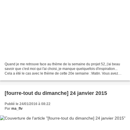
Quand je me retrouve face au thème de la semaine du projet 52, j'ai beau
savoir que c'est moi qui l'ai choisi, je manque quelquefois d'inspiration...
Cela a été le cas avec le thème de cette 20e semaine : Matin. Vous avez
sans doute constaté que je prends...
[fourre-tout du dimanche] 24 janvier 2015
Publié le 24/01/2016 à 08:22
Par
ma_flv