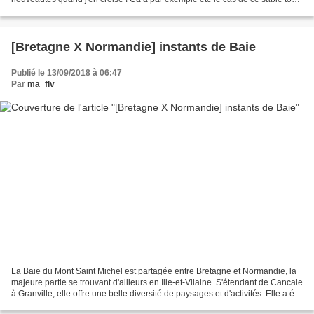
noir au goût d'orange de la Maison...
[Bretagne X Normandie] instants de Baie
Publié le 13/09/2018 à 06:47
Par
ma_flv
La Baie du Mont Saint Michel est partagée entre Bretagne et Normandie, la
majeure partie se trouvant d'ailleurs en Ille-et-Vilaine. S'étendant de Cancale
à Granville, elle offre une belle diversité de paysages et d'activités. Elle a été
modelée depuis...