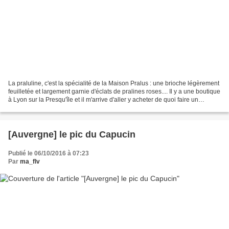
La praluline, c'est la spécialité de la Maison Pralus : une brioche légèrement
feuilletée et largement garnie d'éclats de pralines roses.... Il y a une boutique
à Lyon sur la Presqu'île et il m'arrive d'aller y acheter de quoi faire un
excellent petit...
[Auvergne] le pic du Capucin
Publié le 06/10/2016 à 07:23
Par
ma_flv