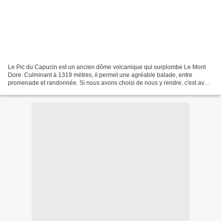
Le Pic du Capucin est un ancien dôme volcanique qui surplombe Le Mont
Dore. Culminant à 1319 mètres, il permet une agréable balade, entre
promenade et randonnée. Si nous avons choisi de nous y rendre, c'est avant
tout pour emprunter le funiculaire qui...