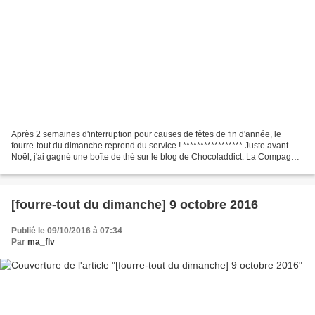
Après 2 semaines d'interruption pour causes de fêtes de fin d'année, le
fourre-tout du dimanche reprend du service ! ***************** Juste avant
Noël, j'ai gagné une boîte de thé sur le blog de Chocoladdict. La Compagnie
Royale des Indes Orientales...
[fourre-tout du dimanche] 9 octobre 2016
Publié le 09/10/2016 à 07:34
Par
ma_flv