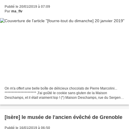
Publié le 20/01/2019 à 07:09
Par
ma_flv
On m'a offert une belle boîte de délicieux chocolats de Pierre Marcolini...
********************** J'ai goûté le cookie sans gluten de la Maison
Deschamps, et il était vraiment top ! (*) Maison Deschamps, rue du Sergent
Berthet, 69000 Lyon **********************...
[Isère] le musée de l'ancien évêché de Grenoble
Publié le 16/01/2019 à 06:50