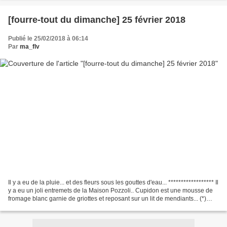
[fourre-tout du dimanche] 25 février 2018
Publié le 25/02/2018 à 06:14
Par
ma_flv
Il y a eu de la pluie... et des fleurs sous les gouttes d'eau... ****************** Il
y a eu un joli entremets de la Maison Pozzoli.. Cupidon est une mousse de
fromage blanc garnie de griottes et reposant sur un lit de mendiants... (*)
Maison Pozzoli,...