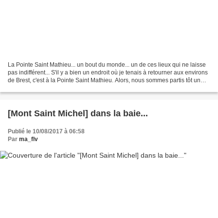
La Pointe Saint Mathieu... un bout du monde... un de ces lieux qui ne laisse
pas indifférent... S'il y a bien un endroit où je tenais à retourner aux environs
de Brest, c'est à la Pointe Saint Mathieu. Alors, nous sommes partis tôt un
matin, arrivant...
[Mont Saint Michel] dans la baie...
Publié le 10/08/2017 à 06:58
Par
ma_flv