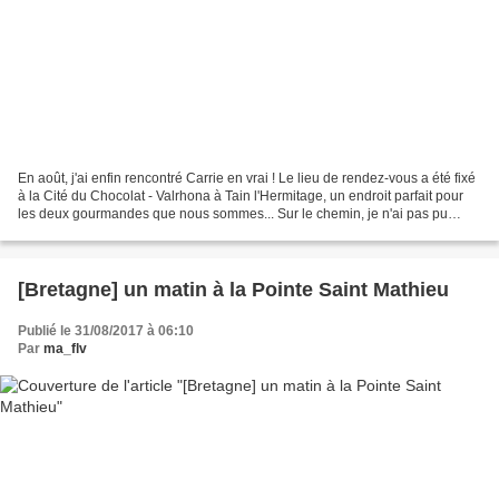
En août, j'ai enfin rencontré Carrie en vrai ! Le lieu de rendez-vous a été fixé
à la Cité du Chocolat - Valrhona à Tain l'Hermitage, un endroit parfait pour
les deux gourmandes que nous sommes... Sur le chemin, je n'ai pas pu
résister à m'arrêter dans...
[Bretagne] un matin à la Pointe Saint Mathieu
Publié le 31/08/2017 à 06:10
Par
ma_flv