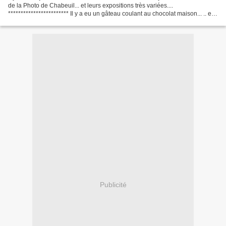
de la Photo de Chabeuil... et leurs expositions très variées....
************************ Il y a eu un gâteau coulant au chocolat maison... .. et
des cookies maison également......
Publicité