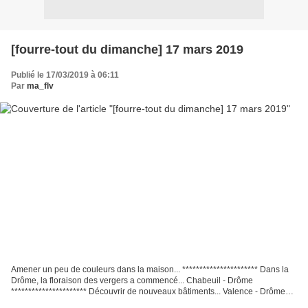
[fourre-tout du dimanche] 17 mars 2019
Publié le 17/03/2019 à 06:11
Par
ma_flv
Amener un peu de couleurs dans la maison... ********************** Dans la
Drôme, la floraison des vergers a commencé... Chabeuil - Drôme
********************** Découvrir de nouveaux bâtiments... Valence - Drôme
************************ Se promener au...