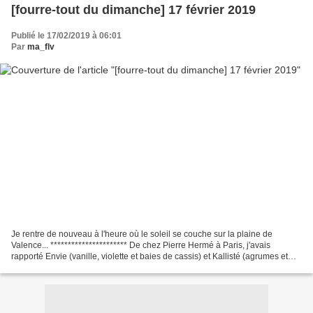
[fourre-tout du dimanche] 17 février 2019
Publié le 17/02/2019 à 06:01
Par
ma_flv
Je rentre de nouveau à l'heure où le soleil se couche sur la plaine de
Valence... ********************** De chez Pierre Hermé à Paris, j'avais
rapporté Envie (vanille, violette et baies de cassis) et Kallisté (agrumes et
miel du maquis) .. J'ai vraiment...