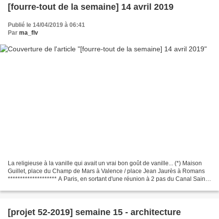
[fourre-tout de la semaine] 14 avril 2019
Publié le 14/04/2019 à 06:41
Par
ma_flv
La religieuse à la vanille qui avait un vrai bon goût de vanille... (*) Maison
Guillet, place du Champ de Mars à Valence / place Jean Jaurès à Romans
******************** A Paris, en sortant d'une réunion à 2 pas du Canal Saint
Martin, j'ai pris le temps...
[projet 52-2019] semaine 15 - architecture