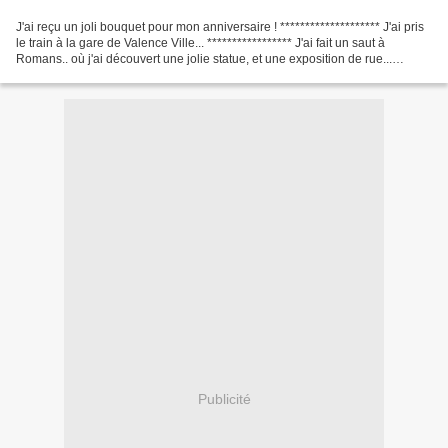
J'ai reçu un joli bouquet pour mon anniversaire ! ******************** J'ai pris
le train à la gare de Valence Ville... ***************** J'ai fait un saut à
Romans.. où j'ai découvert une jolie statue, et une exposition de rue...
********************...
Publicité