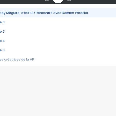
bey Maguire, c'est lui ! Rencontre avec Damien Witecka
e 6
e 5
e 4
e 3
s créatrices de la VF !
e 2
e 1
e Mektoub My Love arrive enfin ! Rencontre avec Shaïn Boumedine et Sal
i : après Toni en famille
elle réalise le bouleversant Dites lui que je l'aime
ais ! Rencontre autour de Vie privée de Rebecca Zlotowski