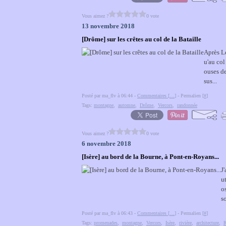
Vous aimez ?
0 vote
13 novembre 2018
[Drôme] sur les crêtes au col de la Bataille
Après Lé
u'au col
ouses de
sus...
Posté par ma_flv à 06:44 -
Commentaires [
…
]
- Permalien [
#
]
Tags:
montagne
,
automne
,
Drôme
,
Vercors
,
randonnée
Vous aimez ?
0 vote
6 novembre 2018
[Isère] au bord de la Bourne, à Pont-en-Royans...
J
u
os
so
Posté par ma_flv à 06:43 -
Commentaires [
…
]
- Permalien [
#
]
Tags:
promenades
,
montagne
,
Vercors
,
Isère
,
rivière
,
architecture
,
R