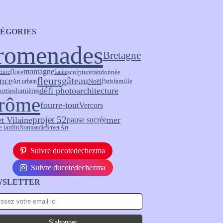
ÉGORIES
romenades
Bretagne
montagne
flore
sculpture
randonnée
cture
faune
fleurs
nce
gâteau
Noël
Art urbain
Paris
famille
défi photo
architecture
sorties
lumières
rôme
fourre-tout
Vercors
projet 52
et Vilaine
pause sucrée
mer
e jardin
Normandie
Street Art
Suivre ducotedechezma
Suivre ducotedechezma
WSLETTER