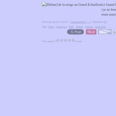
Le Grand E
i je ne fon
ieurs senti
Posté par ma_flv à 06:41 -
Commentaires [
…
]
- Permalien [
#
]
Tags:
Neige
,
montagne
,
forêt
,
Drôme
,
Vercors
,
randonnée
Vous aimez ?
0 vote