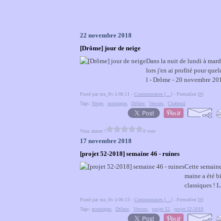
22 novembre 2018
[Drôme] jour de neige
Dans la nuit de lundi à mard
lors j'en ai profité pour que
l - Drôme - 20 novembre 20
Posté par ma_flv à 06:11 -
Commentaires [
…
]
- Permalien [
#
]
Tags:
Neige
,
montagne
,
Drôme
,
Vercors
,
Chabeuil
Vous aimez ?
0 vote
17 novembre 2018
[projet 52-2018] semaine 46 - ruines
Cette semaine
maine a été bi
classiques ! 
Posté par ma_flv à 06:13 -
Commentaires [
…
]
- Permalien [
#
]
Tags:
montagne
,
Drôme
,
Vercors
,
projet 52
,
projet 52-2018