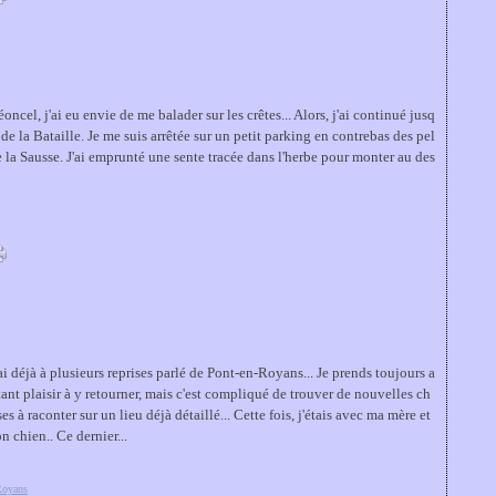
oncel, j'ai eu envie de me balader sur les crêtes... Alors, j'ai continué jusq
 de la Bataille. Je me suis arrêtée sur un petit parking en contrebas des pel
 la Sausse. J'ai emprunté une sente tracée dans l'herbe pour monter au des
'ai déjà à plusieurs reprises parlé de Pont-en-Royans... Je prends toujours a
tant plaisir à y retourner, mais c'est compliqué de trouver de nouvelles ch
es à raconter sur un lieu déjà détaillé... Cette fois, j'étais avec ma mère et
n chien.. Ce dernier...
oyans