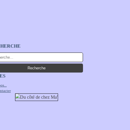
CHERCHE
ES
os...
ntacter