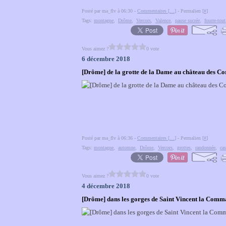
Posté par ma_flv à 06:30 -
Commentaires [
…
]
- Permalien [
#
]
Tags:
montagne
,
Drôme
,
Vercors
,
Valence
,
pause sucrée
,
fourre-tout
Vous aimez ?
0 vote
6 décembre 2018
[Drôme] de la grotte de la Dame au château des Cor
Posté par ma_flv à 06:36 -
Commentaires [
…
]
- Permalien [
#
]
Tags:
montagne
,
automne
,
Drôme
,
Vercors
,
grottes
,
randonnée
,
ca
Vous aimez ?
0 vote
4 décembre 2018
[Drôme] dans les gorges de Saint Vincent la Comm