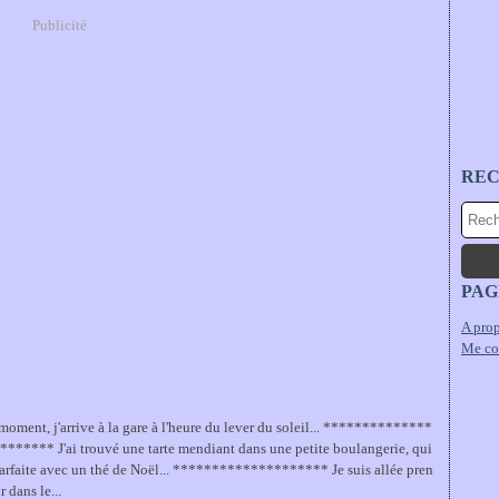
Publicité
RE
PAG
A prop
Me co
moment, j'arrive à la gare à l'heure du lever du soleil... **************
****** J'ai trouvé une tarte mendiant dans une petite boulangerie, qui
parfaite avec un thé de Noël... ******************** Je suis allée pren
ir dans le...