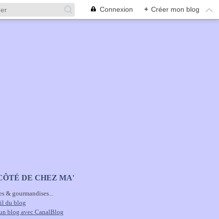
Connexion
+
Créer mon blog
CÔTÉ DE CHEZ MA'
es & gourmandises...
il du blog
 un blog avec CanalBlog