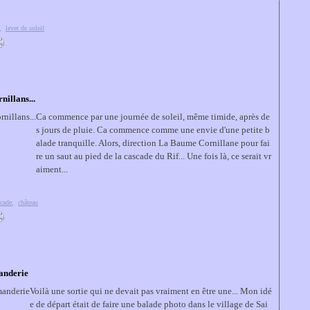
,
lever de soleil
nillans...
Ca commence par une journée de soleil, même timide, après de
s jours de pluie. Ca commence comme une envie d'une petite b
alade tranquille. Alors, direction La Baume Cornillane pour fai
re un saut au pied de la cascade du Rif... Une fois là, ce serait vr
aiment...
scade
,
château
anderie
Voilà une sortie qui ne devait pas vraiment en être une... Mon idé
e de départ était de faire une balade photo dans le village de Sai