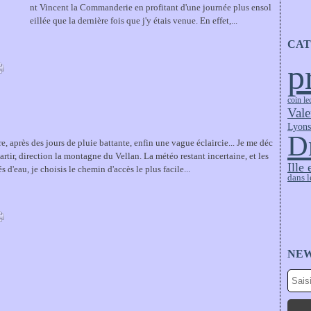
nt Vincent la Commanderie en profitant d'une journée plus ensol
eillée que la dernière fois que j'y étais venue. En effet,...
CAT
p
coin le
Vale
Lyon
D
 après des jours de pluie battante, enfin une vague éclaircie... Je me déc
partir, direction la montagne du Vellan. La météo restant incertaine, et les
Ille 
s d'eau, je choisis le chemin d'accès le plus facile...
dans l
NE