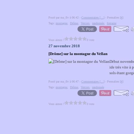
Posté par ma_flv à 06:42 -
Commentaires [
…
]
- Permalien [
#
]
Tags:
montagne
,
Drôme
,
Vercors
,
randonnée
,
fontaine
Vous aimez ?
0 vote
27 novembre 2018
[Drôme] sur la montagne du Vellan
Début novembre,
ide très vite à 
sols étant gorgé
Posté par ma_flv à 06:47 -
Commentaires [
…
]
- Permalien [
#
]
Tags:
montagne
,
Drôme
,
Vercors
,
randonnée
Vous aimez ?
0 vote