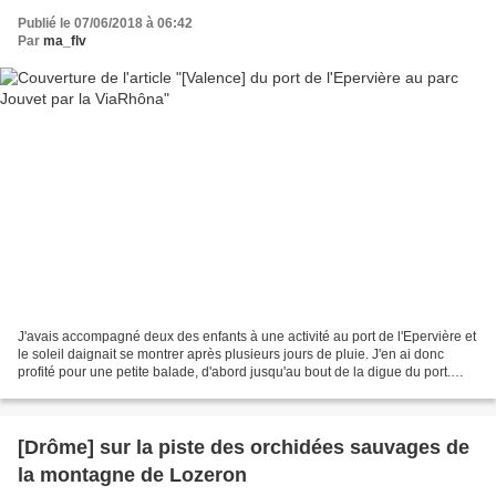
Publié le 07/06/2018 à 06:42
Par
ma_flv
J'avais accompagné deux des enfants à une activité au port de l'Epervière et
le soleil daignait se montrer après plusieurs jours de pluie. J'en ai donc
profité pour une petite balade, d'abord jusqu'au bout de la digue du port.
C'est là que j'ai vu des...
[Drôme] sur la piste des orchidées sauvages de
la montagne de Lozeron