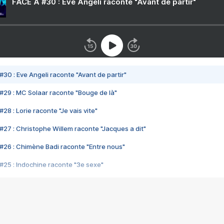
FACE A #30 : Eve Angeli raconte "Avant de partir"
#30 : Eve Angeli raconte "Avant de partir"
#29 : MC Solaar raconte "Bouge de là"
28 : Lorie raconte "Je vais vite"
#27 : Christophe Willem raconte "Jacques a dit"
#26 : Chimène Badi raconte "Entre nous"
#25 : Indochine raconte "3e sexe"
#24 : Zaho raconte "C'est chelou"
#23 : Patrick Bruel raconte "Au café des délices"
#22 : Kyo raconte "Le chemin"