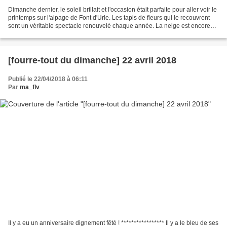
Dimanche dernier, le soleil brillait et l'occasion était parfaite pour aller voir le
printemps sur l'alpage de Font d'Urle. Les tapis de fleurs qui le recouvrent
sont un véritable spectacle renouvelé chaque année. La neige est encore
bien présente mais...
[fourre-tout du dimanche] 22 avril 2018
Publié le 22/04/2018 à 06:11
Par
ma_flv
Il y a eu un anniversaire dignement fêté ! ***************** Il y a le bleu de ses