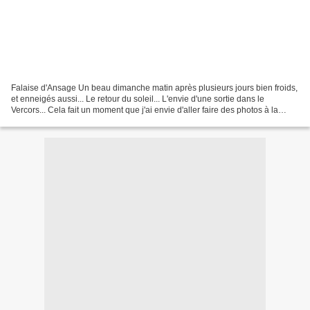
Falaise d'Ansage Un beau dimanche matin après plusieurs jours bien froids,
et enneigés aussi... Le retour du soleil... L'envie d'une sortie dans le
Vercors... Cela fait un moment que j'ai envie d'aller faire des photos à la
chute de la Druise. La météo...