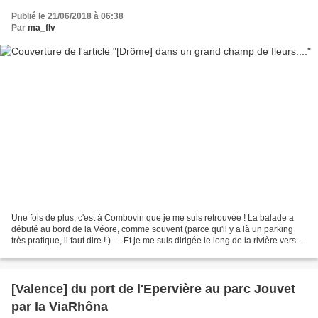
Publié le 21/06/2018 à 06:38
Par
ma_flv
Une fois de plus, c'est à Combovin que je me suis retrouvée ! La balade a
débuté au bord de la Véore, comme souvent (parce qu'il y a là un parking
très pratique, il faut dire ! ) .... Et je me suis dirigée le long de la rivière vers le
petit chemin qui...
[Valence] du port de l'Epervière au parc Jouvet
par la ViaRhôna