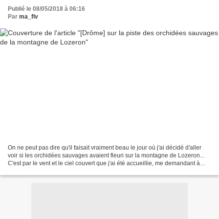
Publié le 08/05/2018 à 06:16
Par
ma_flv
On ne peut pas dire qu'il faisait vraiment beau le jour où j'ai décidé d'aller
voir si les orchidées sauvages avaient fleuri sur la montagne de Lozeron...
C'est par le vent et le ciel couvert que j'ai été accueillie, me demandant à
quel moment l'orage...