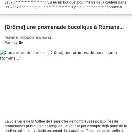
yeux... ******************* Il y a eu un bouquet pour mettre de la couleur dans
un week-end bien gris... ****************** Il y a eu une petite randonnée au
pied des 3...
[Drôme] une promenade bucolique à Romans...
Publié le 05/04/2018 à 06:34
Par
ma_flv
La voie verte de la Vallée de l'Isère offre de nombreuses possibilités de
promenades plus ou moins longues. Je vous ai par exemple déjà parlé de la
portion qui se trouve juste en amont du barrage de Pizançon ou de celle en